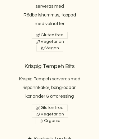
serveras med
Rödbetshummus, toppad
Gluten free
Vegetarian
Vegan
Krispig Tempeh Bits
Krispig Tempeh serveras med
rispannkakor, böngroddar,
koriander & örtdressing
Gluten free
Vegetarian
Organic
★ Karibisk tonfisk