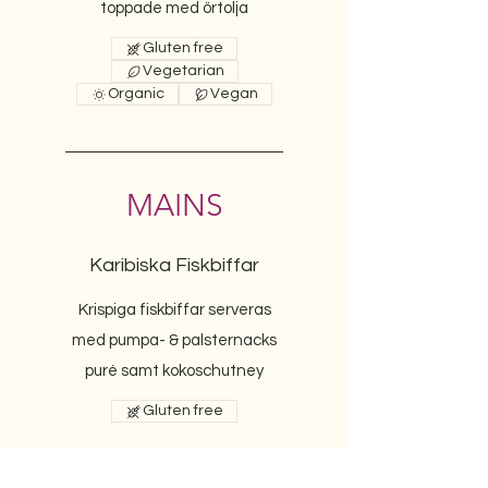
toppade med örtolja
Gluten free
Vegetarian
Organic
Vegan
MAINS
Karibiska Fiskbiffar
Krispiga fiskbiffar serveras
med pumpa- & palsternacks
puré samt kokoschutney
Gluten free
Boeuf Bourguignon