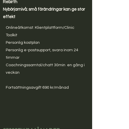
Rebirth
Nybörjarnivå; små förändringar kan ge stor
effekt
Onlineåtkomst: Klient
plattform/Clinic
Toolkit
Personlig kostplan
Personlig e-postsupport, svara inom 24
timmar
Coachningssamtal/chatt 30min
en gång i
veckan
Fortsättningsavgift 690 kr/månad