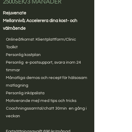
2500SEK/3 MÅNADER
Rejuvenate
Mellannivå; Accelerera dina kost- och
välmående
Onlineåtkomst: Klient
plattform/Clinic
Toolkit
Personlig kostplan
Personlig
e-postsupport, svara inom 24
timmar
Månatliga demos och recept för hälsosam
matlagning
Personlig inköpslista
Motiverande mejl med tips och tricks
Coachningssamtal/chatt 30min
en gång i
veckan
Fortsättningsavgift 690 kr/månad