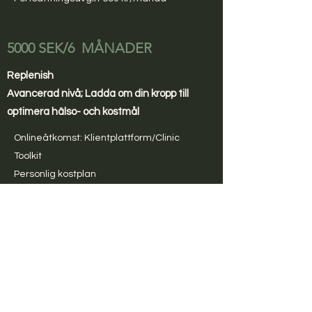
5000 SEK/6 MÅNADER
Replenish
Avancerad nivå; Ladda om din kropp till
optimera hälso- och kostmål
Onlineåtkomst: Klientplattform/Clinic
Toolkit
Personlig kostplan
Personlig e-postsupport, svara inom 24
timmar
Månatliga hälsosamma demonstrationer
och recept
Personlig inköpslista guide
Motiverande mejl med tips & tricks
Månatliga möten